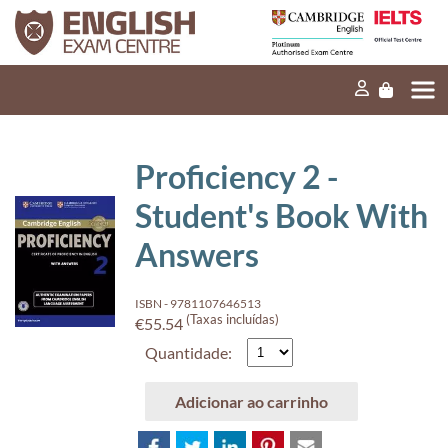
Início
A nossa missão
Exames e testes
Proficiency 2 -
Os nossos produtos
Student's Book With
Notícias
Answers
FAQ
ISBN - 9781107646513
Contacte-nos
(Taxas incluídas)
€55.54
Quantidade:
EN
Adicionar ao carrinho