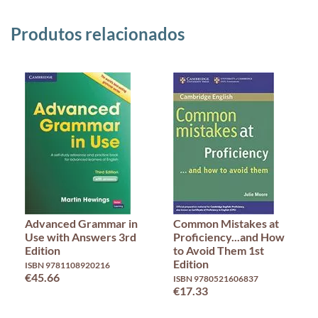
Produtos relacionados
Advanced Grammar in
Common Mistakes at
Use with Answers 3rd
Proficiency...and How
Edition
to Avoid Them 1st
Edition
ISBN 9781108920216
€45.66
ISBN 9780521606837
€17.33