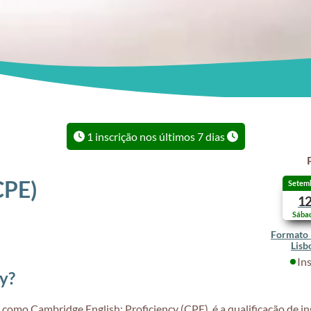
1 inscrição nos últimos 7 dias
CPE)
Setem
1
Sába
Formato 
Lisb
In
cy?
omo Cambridge English: Proficiency (CPE), é a qualificação de ing