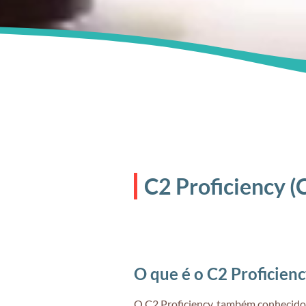
C2 Proficiency (
O que é o C2 Proficien
O C2 Proficiency, também conhecido c