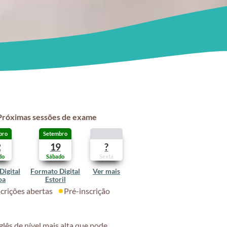
Próximas sessões de exame
bro
Setembro
2
19
?
do
Sábado
Sexta
Digital
Formato Digital
Ver mais
oa
Estoril
scrições abertas
Pré-inscrição
lês de nível mais alta que pode