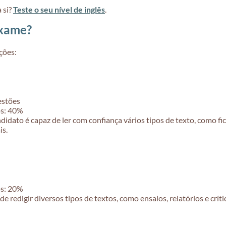
 si?
Teste o seu nível de inglês
.
exame?
ções:
estões
os: 40%
dato é capaz de ler com confiança vários tipos de texto, como ficç
is.
os: 20%
e redigir diversos tipos de textos, como ensaios, relatórios e críti